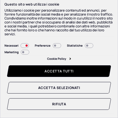
Questo sito web utilizza i cookie
Utilizziamo i cookie per personalizzare contenuti ed annunci, per
fornire funzionalità dei social media e per analizzare il nostro traffico.
Condividiamo inoltre informazioni sul modo in cui utilizzi il nostro sito
con i nostri partner che si occupano di analisi dei dati web, pubblicità
e social media, i quali potrebbero combinarle con altre informazioni
che hai fornito loro o che hanno raccolto dal tuo utilizzo dei loro
servizi.
Selezione
Necessari
Preferenze
Statistiche
del
Marketing
consenso
Cookie Policy
ACCETTA TUTTI
ACCETTA SELEZIONATI
RIFIUTA
SCOPRI L’UOMO
SCOPRI L’UOMO
SCOPRI L’UOMO
SCOPRI L’UOMO