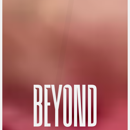
B
E
Y
O
N
D