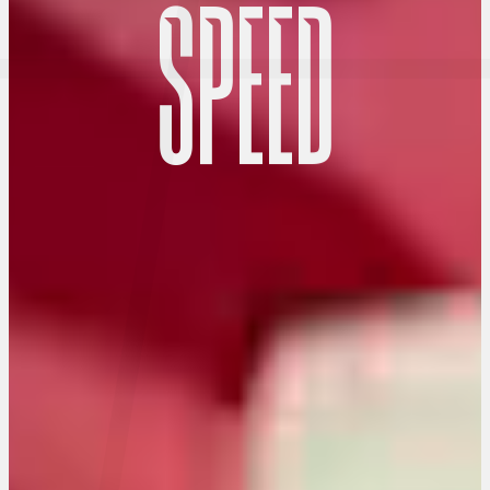
S
P
E
E
D