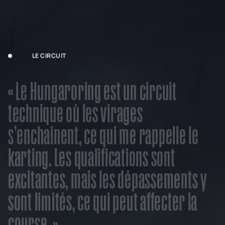
LE CIRCUIT
«
L
e
H
u
n
g
a
r
o
r
i
n
g
e
s
t
u
n
c
i
r
c
u
i
t
t
e
c
h
n
i
q
u
e
o
ù
l
e
s
v
i
r
a
g
e
s
s
’
e
n
c
h
a
i
n
e
n
t
,
c
e
q
u
i
m
e
r
a
p
p
e
l
l
e
l
e
k
a
r
t
i
n
g
.
L
e
s
q
u
a
l
i
f
i
c
a
t
i
o
n
s
s
o
n
t
e
x
c
i
t
a
n
t
e
s
,
m
a
i
s
l
e
s
d
é
p
a
s
s
e
m
e
n
t
s
y
s
o
n
t
l
i
m
i
t
é
s
,
c
e
q
u
i
p
e
u
t
a
f
f
e
c
t
e
r
l
a
c
o
u
r
s
e
.
»