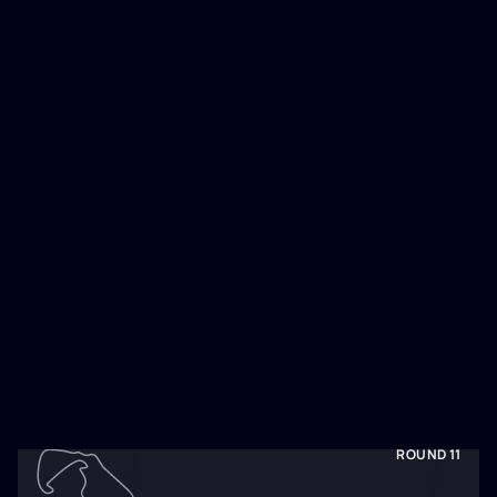
POSITION
TEMPS
4TH
1:39:57.180
ROUND 12
BELGIQUE
Spa-Francorchamps
17-19 Juil
POSITION
TEMPS
2ND
1:24:43.479
ROUND 11