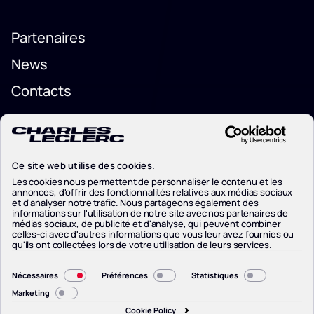
Partenaires
Partenaires
News
News
Contacts
Contacts
Politique de confidentialité
Politique de confidentialité
Ce site web utilise des cookies.
Politique de Cookies
Politique de Cookies
Les cookies nous permettent de personnaliser le contenu et les
Cookie Preferences
annonces, d'offrir des fonctionnalités relatives aux médias sociaux
et d'analyser notre trafic. Nous partageons également des
Cookie Preferences
informations sur l'utilisation de notre site avec nos partenaires de
Mentions légales
médias sociaux, de publicité et d'analyse, qui peuvent combiner
Mentions légales
celles-ci avec d'autres informations que vous leur avez fournies ou
qu'ils ont collectées lors de votre utilisation de leurs services.
Sélection
Nécessaires
Préférences
Statistiques
du
Marketing
consentement
Cookie Policy