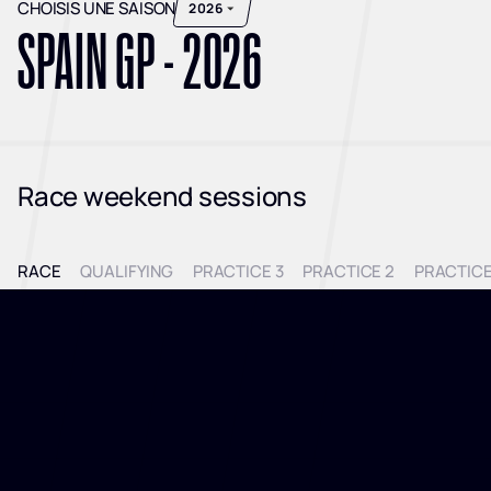
CHOISIS UNE SAISON
2026
2026
SPAIN
GP -
2026
Race weekend sessions
RACE
QUALIFYING
PRACTICE 3
PRACTICE 2
PRACTICE
This session has not yet started. Please wait
until
Sunday 13 September
.
To discover past statistics and exclusive
content choose another season.