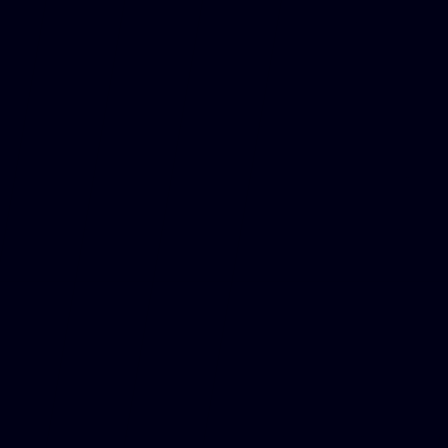
Voir les courses
ALLER AU
CALENDRIER
passées
ALLER AU
CALENDRIER
ROUND 13
HONGRIE
Mogyoród
24-26 Juil