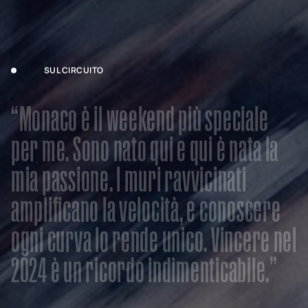
SUL CIRCUITO
“
M
o
n
a
c
o
è
i
l
w
e
e
k
e
n
d
p
i
ù
s
p
e
c
i
a
l
e
p
e
r
m
e
.
S
o
n
o
n
a
t
o
q
u
i
e
q
u
i
è
n
a
t
a
l
a
m
i
a
p
a
s
s
i
o
n
e
.
I
m
u
r
i
r
a
v
v
i
c
i
n
a
t
i
a
m
p
l
i
f
i
c
a
n
o
l
a
v
e
l
o
c
i
t
à
,
e
c
o
n
o
s
c
e
r
e
o
g
n
i
c
u
r
v
a
l
o
r
e
n
d
e
u
n
i
c
o
.
V
i
n
c
e
r
e
n
e
l
2
0
2
4
è
u
n
r
i
c
o
r
d
o
i
n
d
i
m
e
n
t
i
c
a
b
i
l
e
.
”