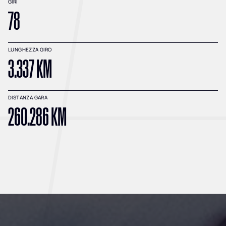
GIRI
78
LUNGHEZZA GIRO
3.337 KM
DISTANZA GARA
260.286 KM