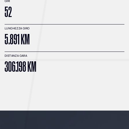
GIRI
52
LUNGHEZZA GIRO
5.891 KM
DISTANZA GARA
306.198 KM