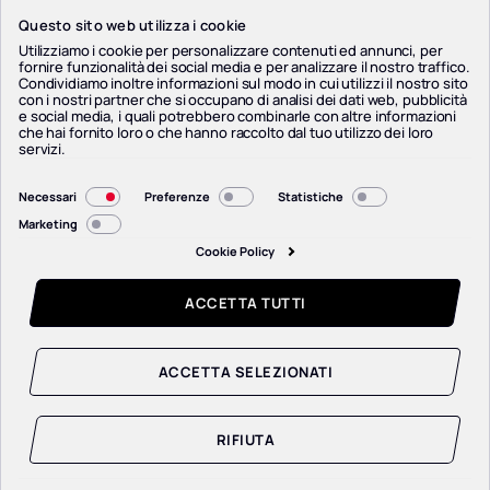
Questo sito web utilizza i cookie
Utilizziamo i cookie per personalizzare contenuti ed annunci, per
fornire funzionalità dei social media e per analizzare il nostro traffico.
Condividiamo inoltre informazioni sul modo in cui utilizzi il nostro sito
con i nostri partner che si occupano di analisi dei dati web, pubblicità
e social media, i quali potrebbero combinarle con altre informazioni
che hai fornito loro o che hanno raccolto dal tuo utilizzo dei loro
servizi.
Selezione
Necessari
Preferenze
Statistiche
del
Marketing
consenso
Cookie Policy
ACCETTA TUTTI
ACCETTA SELEZIONATI
RIFIUTA