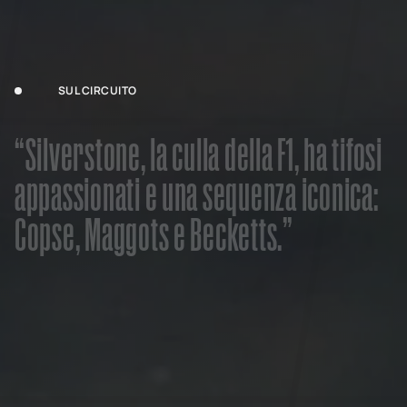
SUL CIRCUITO
“
S
i
l
v
e
r
s
t
o
n
e
,
l
a
c
u
l
l
a
d
e
l
l
a
F
1
,
h
a
t
i
f
o
s
i
a
p
p
a
s
s
i
o
n
a
t
i
e
u
n
a
s
e
q
u
e
n
z
a
i
c
o
n
i
c
a
:
C
o
p
s
e
,
M
a
g
g
o
t
s
e
B
e
c
k
e
t
t
s
.
”