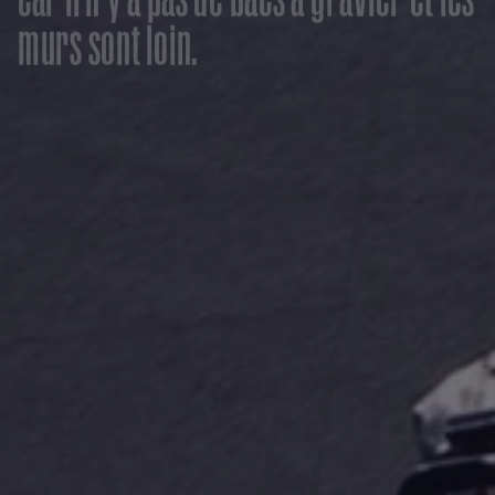
m
u
r
s
s
o
n
t
l
o
i
n
.