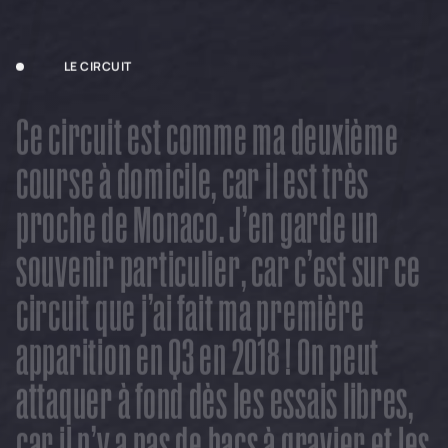
LE CIRCUIT
C
e
c
i
r
c
u
i
t
e
s
t
c
o
m
m
e
m
a
d
e
u
x
i
è
m
e
c
o
u
r
s
e
à
d
o
m
i
c
i
l
e
,
c
a
r
i
l
e
s
t
t
r
è
s
p
r
o
c
h
e
d
e
M
o
n
a
c
o
.
J
’
e
n
g
a
r
d
e
u
n
s
o
u
v
e
n
i
r
p
a
r
t
i
c
u
l
i
e
r
,
c
a
r
c
’
e
s
t
s
u
r
c
e
c
i
r
c
u
i
t
q
u
e
j
’
a
i
f
a
i
t
m
a
p
r
e
m
i
è
r
e
a
p
p
a
r
i
t
i
o
n
e
n
Q
3
e
n
2
0
1
8
!
O
n
p
e
u
t
a
t
t
a
q
u
e
r
à
f
o
n
d
d
è
s
l
e
s
e
s
s
a
i
s
l
i
b
r
e
s
,
c
a
r
i
l
n
’
y
a
p
a
s
d
e
b
a
c
s
à
g
r
a
v
i
e
r
e
t
l
e
s